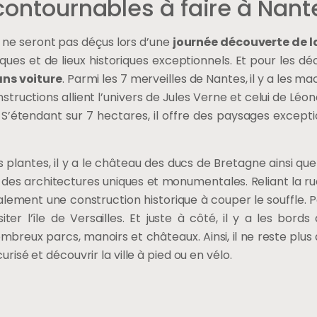
ncontournables à faire à Nant
e ne seront pas déçus lors d’une
journée découverte de la
iques et de lieux historiques exceptionnels. Et pour les déco
ans voiture
. Parmi les 7 merveilles de Nantes, il y a les m
tructions allient l’univers de Jules Verne et celui de Léon
tes. S’étendant sur 7 hectares, il offre des paysages exce
 plantes, il y a le château des ducs de Bretagne ainsi que
es architectures uniques et monumentales. Reliant la rue 
ment une construction historique à couper le souffle. Po
siter l’île de Versailles. Et juste à côté, il y a les bord
reux parcs, manoirs et châteaux. Ainsi, il ne reste plus
urisé et découvrir la ville à pied ou en vélo.