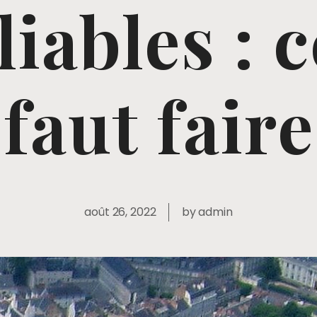
iables : c
faut faire
août 26, 2022
by
admin