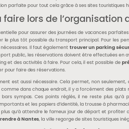
tion parfaite pour tout cela grâce à ses sites touristiques h
à faire lors de l’organisation
ntielle pour assurer des journées de vacances parfaites e
er le plus tôt possible du transport principal. Pour les per
s nécessaires. Il faut également
trouver un parking sécur
port public, les réservations doivent être effectuées en a
ng et des activités à faire. Pour cela, il est possible de
pr
r pour faire des réservations.
ent est aussi nécessaire. Cela permet, non seulement, de
 comme dans chaque endroit, il y a forcément des plats m
s bars sympas. Ces points réglés, il ne reste plus qu’à p
 importants et les papiers d’identité, la trousse à pharma
te plus qu’à attendre le fameux jour de départ et profite
 rendre à Nantes
, la ville regorge de sites touristiques iné