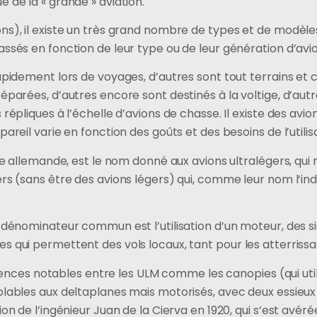
 de la « grande » aviation.
ns), il existe un très grand nombre de types et de modèle
assés en fonction de leur type ou de leur génération d’avio
apidement lors de voyages, d’autres sont tout terrains et 
réparées, d’autres encore sont destinés à la voltige, d’aut
 répliques à l’échelle d’avions de chasse. Il existe des avio
areil varie en fonction des goûts et des besoins de l’utilis
lle allemande, est le nom donné aux avions ultralégers, qui 
rs (sans être des avions légers) qui, comme leur nom l’indi
e dénominateur commun est l’utilisation d’un moteur, des 
s qui permettent des vols locaux, tant pour les atterriss
fférences notables entre les ULM comme les canopies (qui uti
blables aux deltaplanes mais motorisés, avec deux essieux 
ion de l’ingénieur Juan de la Cierva en 1920, qui s’est avé