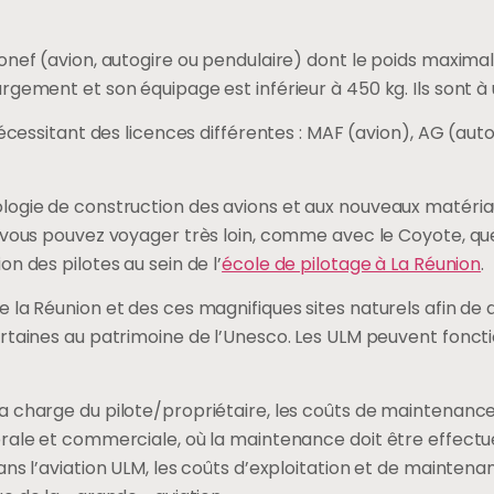
onef (avion, autogire ou pendulaire) dont le poids maximal
rgement et son équipage est inférieur à 450 kg. Ils sont à
nécessitant des licences différentes : MAF (avion), AG (au
ogie de construction des avions et aux nouveaux matériaux
 vous pouvez voyager très loin, comme avec le Coyote, que 
n des pilotes au sein de l’
école de pilotage à La Réunion
.
la Réunion et des ces magnifiques sites naturels afin de dé
rtaines au patrimoine de l’Unesco. Les ULM peuvent foncti
 charge du pilote/propriétaire, les coûts de maintenance 
érale et commerciale, où la maintenance doit être effect
ans l’aviation ULM, les coûts d’exploitation et de mainten