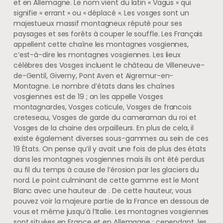
et en Allemagne. Le nom vient du latin « Vagus » qui
signifie « errant » ou « déplacé ». Les vosges sont un
majestueux massif montagneux réputé pour ses
paysages et ses forêts à couper le souffle. Les Français
appellent cette chaîne les montagnes vosgiennes,
c’est-à-dire les montagnes vosgiennes. Les lieux
célèbres des Vosges incluent le château de Villeneuve-
de-Gentil, Giverny, Pont Aven et Aigremur-en-
Montagne. Le nombre d’états dans les chaînes
vosgiennes est de 19 ; on les appelle Vosges
montagnardes, Vosges coticule, Vosges de francois
creteseau, Vosges de garde du cameraman du roi et
Vosges de la chaine des orpailleurs. En plus de cela, il
existe également diverses sous-gammes au sein de ces
19 États. On pense qu’il y avait une fois de plus des états
dans les montagnes vosgiennes mais ils ont été perdus
au fil du temps à cause de l’érosion par les glaciers du
nord. Le point culminant de cette gamme est le Mont
Blanc avec une hauteur de . De cette hauteur, vous
pouvez voir la majeure partie de la France en dessous de
vous et même jusqu’à l’Italie. Les montagnes vosgiennes
sont situées en France et en Allemagne ; cependant, les