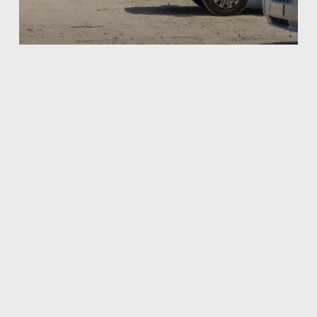
Quels sont les divers avantages de
voyager en camping-car ?
Quels sont les avantages de voyager en camping-car ?
Pour explorer le monde en toute tranquillité, le camping-
car est l’une des solutions les plus plébiscitées. C’est
juin 22, 2022
#Mindey