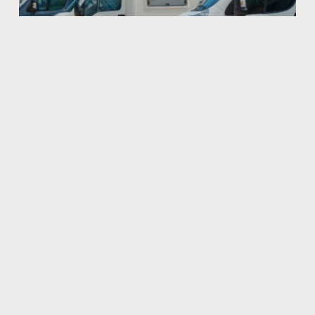
Quels sont les divers avantages de
voyager en camping-car ?
Quels sont les avantages de voyager en camping-car ?
Pour explorer le monde en toute tranquillité, le camping-
car est l’une des solutions les plus plébiscitées. C’est
juin 22, 2022